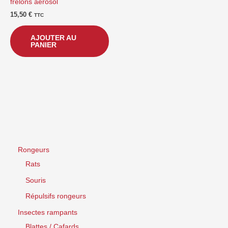
frelons aérosol
15,50
€
TTC
AJOUTER AU
PANIER
Rongeurs
Rats
Souris
Répulsifs rongeurs
Insectes rampants
Blattes / Cafards